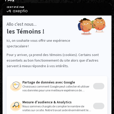
FAQ
Ressources utiles
Nous joindre
NOUS SUIVRE
Facebook
Instagram
TikTok
LinkedIn
X
YouTube
Politique réseaux sociaux