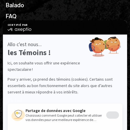
Balado
FAQ
Ressources utiles
Nous joindre
NOUS SUIVRE
Facebook
Instagram
TikTok
LinkedIn
X