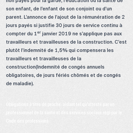
non payés pour la garde, l’éducation ou la santé de
son enfant, de l’enfant de son conjoint ou d’un
parent. L’annonce de l’ajout de la rémunération de 2
jours payés si justifie 30 jours de service continu à
er
compter du 1
janvier 2019 ne s’applique pas aux
travailleurs et travailleuses de la construction. C’est
plutôt l’indemnité de 1,5% qui compensera les
travailleurs et travailleuses de la
construction(Indemnité de congés annuels
obligatoires, de jours fériés chômés et de congés
de maladie).
Obligations à titre de proche-aidant tel qu’attesté par un
professionnel de la santé et des services sociaux régi par le
Code des professions