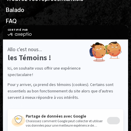
Balado
FAQ
Ressources utiles
Nous joindre
NOUS SUIVRE
Facebook
Instagram
TikTok
LinkedIn
X