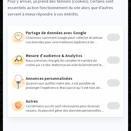
Facebook
Instagram
TikTok
LinkedIn
X
YouTube
Politique réseaux sociaux
Politique de confidentialité
Permis de référence
États financiers
Politiques internes de la FTQ-Construction
Conception web
TREIZE