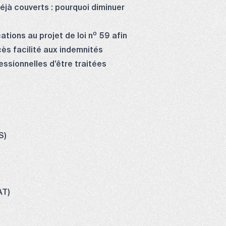
éjà couverts : pourquoi diminuer
o
ions au projet de loi n
59 afin
cès facilité aux indemnités
essionnelles d’être traitées
S)
AT)