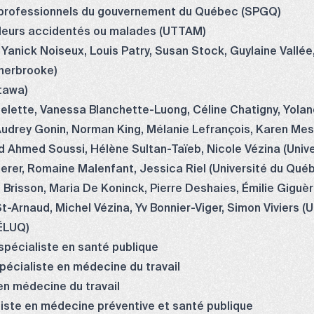
t professionnels du gouvernement du Québec (SPGQ)
illeurs accidentés ou malades (UTTAM)
Yanick Noiseux, Louis Patry, Susan Stock, Guylaine Vallée,
Sherbrooke)
ttawa)
helette, Vanessa Blanchette-Luong, Céline Chatigny, Yola
 Audrey Gonin, Norman King, Mélanie Lefrançois, Karen Me
d Ahmed Soussi, Hélène Sultan-Taïeb, Nicole Vézina (Univ
derer, Romaine Malenfant, Jessica Riel (Université du Qué
 Brisson, Maria De Koninck, Pierre Deshaies, Émilie Giguè
t-Arnaud, Michel Vézina, Yv Bonnier-Viger, Simon Viviers (U
ÉLUQ)
pécialiste en santé publique
pécialiste en médecine du travail
en médecine du travail
iste en médecine préventive et santé publique