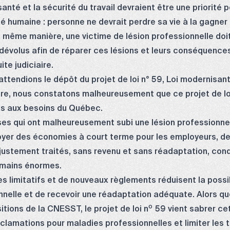
anté et la sécurité du travail devraient être une priorité
é humaine : personne ne devrait perdre sa vie à la gagner n
 même manière, une victime de lésion professionnelle doi
t dévolus afin de réparer ces lésions et leurs conséquence
te judiciaire.
ttendions le dépôt du projet de loi n° 59, Loi modernisant
itre, nous constatons malheureusement que ce projet de lo
as aux besoins du Québec.
euses qui ont malheureusement subi une lésion professionnel
oyer des économies à court terme pour les employeurs, des 
njustement traités, sans revenu et sans réadaptation, cond
umains énormes.
res limitatifs et de nouveaux règlements réduisent la possib
nnelle et de recevoir une réadaptation adéquate. Alors qu
o
tions de la CNESST, le projet de loi n
59 vient sabrer cet
clamations pour maladies professionnelles et limiter les