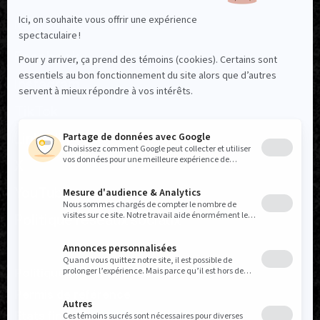
NOUS SUIVRE
Facebook
Instagram
TikTok
LinkedIn
X
YouTube
Politique réseaux sociaux
Politique de confidentialité
Permis de référence
États financiers