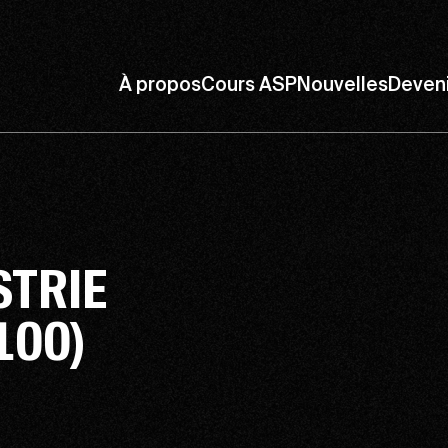
À propos
Cours ASP
Nouvelles
Deven
STRIE
100)