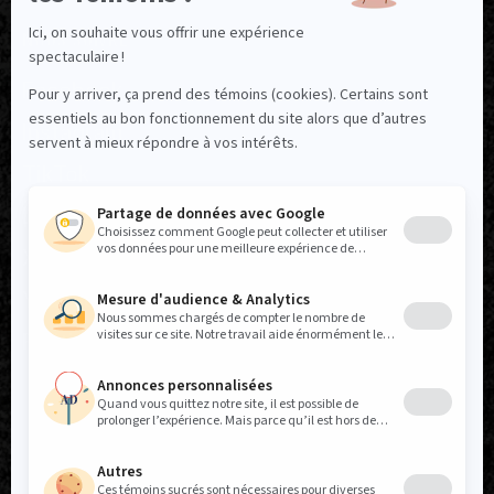
NOUS SUIVRE
Facebook
Instagram
TikTok
LinkedIn
X
YouTube
Politique réseaux sociaux
Politique de confidentialité
Permis de référence
États financiers