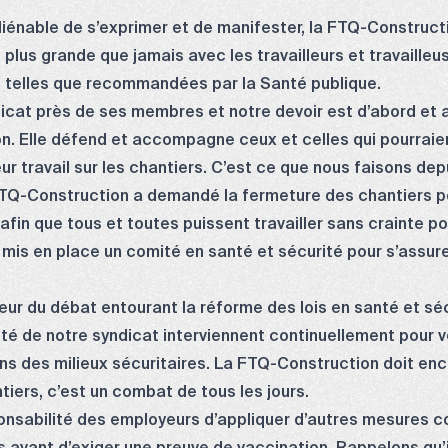
aliénable de s’exprimer et de manifester, la FTQ-Constructi
 plus grande que jamais avec les travailleurs et travaill
s telles que recommandées par la Santé publique.
cat près de ses membres et notre devoir est d’abord et av
on. Elle défend et accompagne ceux et celles qui pourraien
ur travail sur les chantiers. C’est ce que nous faisons de
TQ-Construction a demandé la fermeture des chantiers po
afin que tous et toutes puissent travailler sans crainte po
 mis en place un comité en santé et sécurité pour s’assu
r du débat entourant la réforme des lois en santé et sécu
é de notre syndicat interviennent continuellement pour vei
ns des milieux sécuritaires. La FTQ-Construction doit enco
tiers, c’est un combat de tous les jours.
ponsabilité des employeurs d’appliquer d’autres mesures c