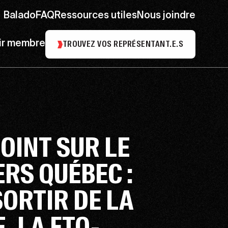
Balado
FAQ
Ressources utiles
Nous joindre
ir membre
TROUVEZ VOS REPRÉSENTANT.E.S
POINT SUR LE
ERS QUÉBEC :
SORTIR DE LA
, LA FTQ-