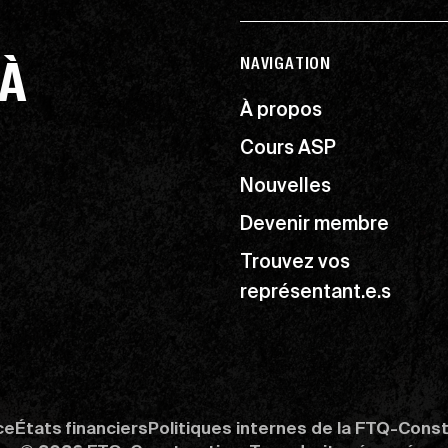
 À
NAVIGATION
À propos
Cours ASP
Nouvelles
Devenir membre
Trouvez vos
représentant.e.s
ce
États financiers
Politiques internes de la FTQ-Cons