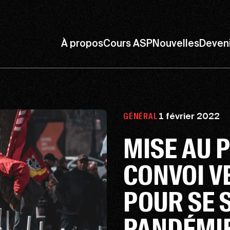
À propos
Cours ASP
Nouvelles
Deven
1 février 2022
GÉNÉRAL
MISE AU 
CONVOI V
POUR SE 
PANDÉMIE