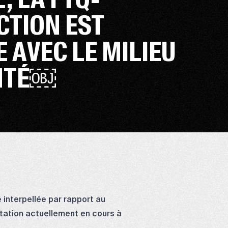
TION EST
 AVEC LE MILIEU
ANTÉ￼
 interpellée par rapport au
estation actuellement en cours à