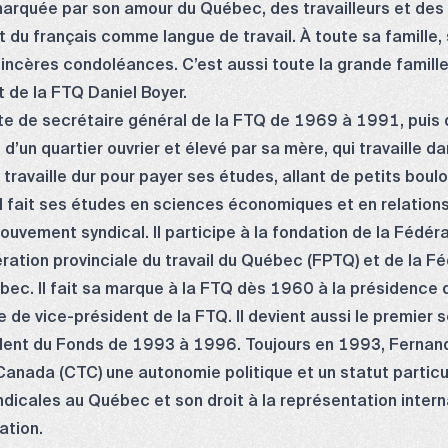
arquée par son amour du Québec, des travailleurs et des tr
 du français comme langue de travail. À toute sa famille, 
incères condoléances. C’est aussi toute la grande famille 
t de la FTQ Daniel Boyer.
e de secrétaire général de la FTQ de 1969 à 1991, puis
’un quartier ouvrier et élevé par sa mère, qui travaille da
travaille dur pour payer ses études, allant de petits boulo
l fait ses études en sciences économiques et en relations 
uvement syndical. Il participe à la fondation de la Fédér
ération provinciale du travail du Québec (FPTQ) et de la Fé
ec. Il fait sa marque à la FTQ dès 1960 à la présidence 
re de vice-président de la FTQ. Il devient aussi le premier
ident du Fonds de 1993 à 1996. Toujours en 1993, Fernan
Canada (CTC) une autonomie politique et un statut particul
yndicales au Québec et son droit à la représentation intern
ation.