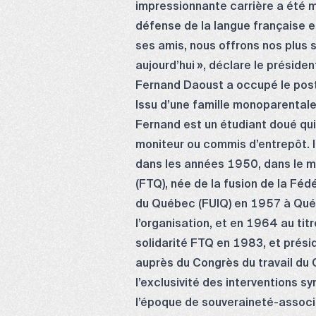
impressionnante carrière a été m
défense de la langue française et
ses amis, nous offrons nos plus s
aujourd’hui », déclare le présiden
Fernand Daoust a occupé le post
Issu d’une famille monoparentale d
Fernand est un étudiant doué qui 
moniteur ou commis d’entrepôt. I
dans les années 1950, dans le mo
(FTQ), née de la fusion de la Féd
du Québec (FUIQ) en 1957 à Québ
l’organisation, et en 1964 au tit
solidarité FTQ en 1983, et prés
auprès du Congrès du travail du 
l’exclusivité des interventions s
l’époque de souveraineté-associ