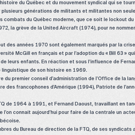
’histoire du Québec et du mouvement syndical qui se tour
ur plusieurs générations de militants et militantes non seu
 les combats du Québec moderne, que ce soit le lockout du 
72, la grève de la United Aircraft (1974), pour ne nommer 
but des années 1970 sont également marqués par la crise 
rsité McGill en français et par l’adoption du « Bill 63 » qu
de leurs enfants. En réaction et sous l’influence de Fern
 linguistique de son histoire en 1969.
du premier conseil d’administration de l’Office de la lan
e des francophones d’Amérique (1994), Patriote de l’anné
FTQ de 1964 à 1991, et Fernand Daoust, travaillant en ta
 l’on connait aujourd’hui pour faire de la centrale un acteu
ébécoise.
res du Bureau de direction de la FTQ, de ses syndicats a