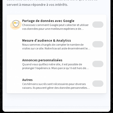
Instagram
TikTok
LinkedIn
X
YouTube
Politique réseaux sociaux
Politique de confidentialité
Permis de référence
États financiers
Politiques internes de la FTQ-Construction
Conception web
TREIZE
© 2026 FTQ-Construction. Tous droits réservés.