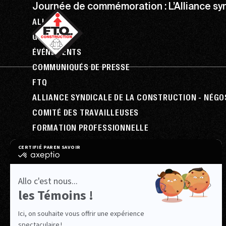
Journée de commémoration : L’Alliance synd
ALL
GÉNÉRAL
ÉVÉNEMENTS
COMMUNIQUÉS DE PRESSE
FTQ
ALLIANCE SYNDICALE DE LA CONSTRUCTION - NÉGO
COMITÉ DES TRAVAILLEUSES
FORMATION PROFESSIONNELLE
INFO CHANTIER - BALADO
RELATIONS DE TRAVAIL
REVUES DE PRESSE
SANTÉ & SÉCURITÉ
NON CATÉGORISÉ