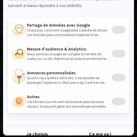
Instagram
TikTok
LinkedIn
X
YouTube
Politique réseaux sociaux
Politique de confidentialité
Permis de référence
États financiers
Politiques internes de la FTQ-Construction
Conception web
TREIZE
© 2026 FTQ-Construction. Tous droits réservés.